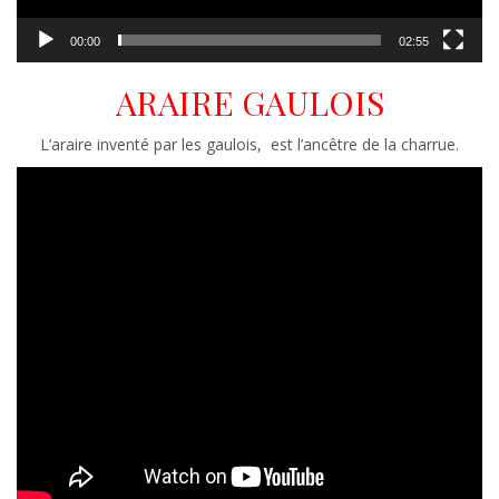
00:00
02:55
ARAIRE GAULOIS
L’araire inventé par les gaulois, est l’ancêtre de la charrue.