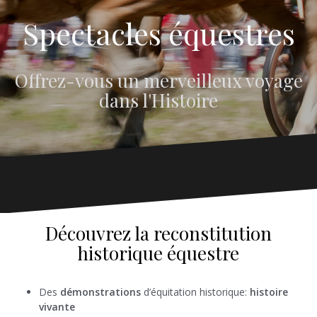
Spectacles équestres
Offrez-vous un merveilleux voyage
dans l'Histoire
Découvrez la reconstitution
historique équestre
Des
démonstrations
d’équitation historique:
histoire
vivante