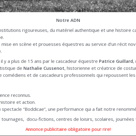
Notre ADN
titutions rigoureuses, du matériel authentique et une histoire 
e.
, mise en scène et prouesses équestres au service d’un récit no
.
l y a plus de 15 ans par le cascadeur équestre
Patrice Guillard
,
rtistique de
Nathalie Cussenot
, historienne et créatrice de cost
e comédiens et de cascadeurs professionnels qui repoussent les 
ience reconnus.
 histoire et action.
 spectacle “Boddicae”, une performance qui a fait notre renomm
ournages, docu-fictions, centres de loisirs, scolaires, journées t
Annonce publicitaire obligatoire pour rire!